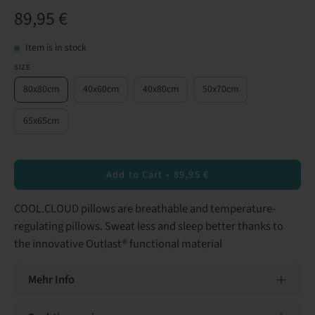
89,95 €
Item is in stock
SIZE
80x80cm
40x60cm
40x80cm
50x70cm
65x65cm
Add to Cart
89,95 €
COOL.CLOUD pillows are breathable and temperature-
regulating pillows. Sweat less and sleep better thanks to
the innovative Outlast® functional material
Mehr Info